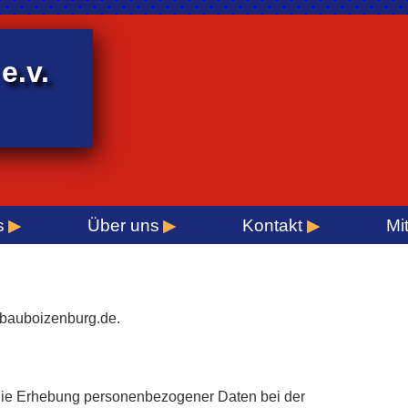
e.v.
s
Über uns
Kontakt
Mi
ufbauboizenburg.de.
 die Erhebung personenbezogener Daten bei der