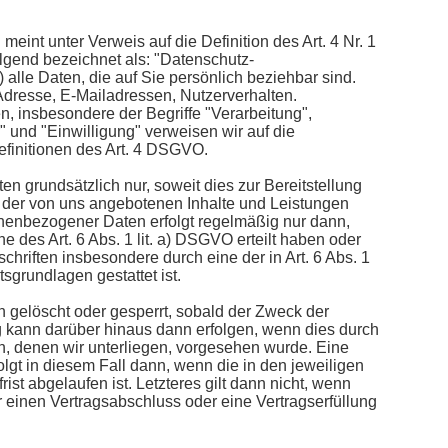
eint unter Verweis auf die Definition des Art. 4 Nr. 1
lgend bezeichnet als: "Datenschutz-
lle Daten, die auf Sie persönlich beziehbar sind.
Adresse, E-Mailadressen, Nutzerverhalten.
ten, insbesondere der Begriffe "Verarbeitung",
r" und "Einwilligung" verweisen wir auf die
efinitionen des Art. 4 DSGVO.
 grundsätzlich nur, soweit dies zur Bereitstellung
 der von uns angebotenen Inhalte und Leistungen
sonenbezogener Daten erfolgt regelmäßig nur dann,
e des Art. 6 Abs. 1 lit. a) DSGVO erteilt haben oder
chriften insbesondere durch eine der in Art. 6 Abs. 1
tsgrundlagen gestattet ist.
gelöscht oder gesperrt, sobald der Zweck der
g kann darüber hinaus dann erfolgen, wenn dies durch
en, denen wir unterliegen, vorgesehen wurde. Eine
lgt in diesem Fall dann, wenn die in den jeweiligen
ist abgelaufen ist. Letzteres gilt dann nicht, wenn
 einen Vertragsabschluss oder eine Vertragserfüllung