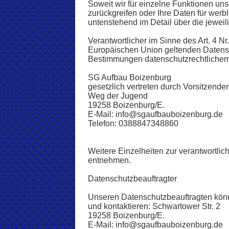
Soweit wir für einzelne Funktionen uns
zurückgreifen oder Ihre Daten für wer
untenstehend im Detail über die jeweil
Verantwortlicher im Sinne des Art. 4 N
Europäischen Union geltenden Datensc
Bestimmungen datenschutzrechtlichem 
SG Aufbau Boizenburg
gesetzlich vertreten durch Vorsitzend
Weg der Jugend
19258 Boizenburg/E.
E-Mail: info@sgaufbauboizenburg.de
Telefon: 0388847348860
Weitere Einzelheiten zur verantwortli
entnehmen.
Datenschutzbeauftragter
Unseren Datenschutzbeauftragten könn
und kontaktieren: Schwartower Str. 2
19258 Boizenburg/E.
E-Mail: info@sgaufbauboizenburg.de